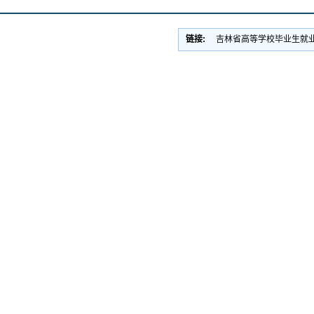
生
长
链接:
吉林省高等学校毕业生就
吉
警
最
院应
长
警
院招
长
警
院招
长
警