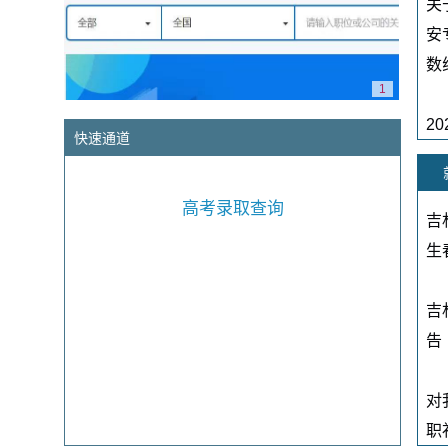
关
安
数线
1
2
快速通道
校
高考录取查询
吉
吉
生
吉
低
吉
告
吉
对
吉
职