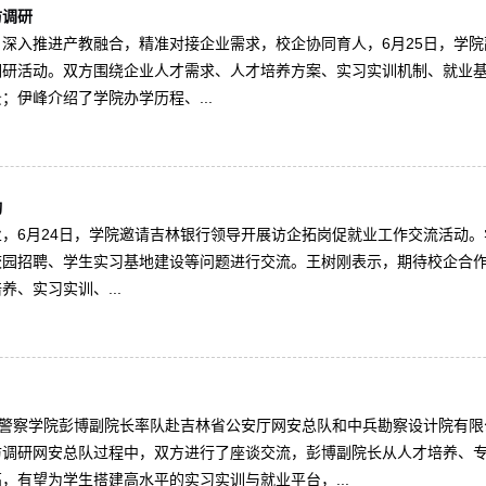
访调研
深入推进产教融合，精准对接企业需求，校企协同育人，6月25日，学
调研活动。双方围绕企业人才需求、人才培养方案、实习实训机制、就业
伊峰介绍了学院办学历程、...
动
，6月24日，学院邀请吉林银行领导开展访企拓岗促就业工作交流活动
校园招聘、学生实习基地建设等问题进行交流。王树刚表示，期待校企合
、实习实训、...
林警察学院彭博副院长率队赴吉林省公安厅网安总队和中兵勘察设计院有
访调研网安总队过程中，双方进行了座谈交流，彭博副院长从人才培养、
有望为学生搭建高水平的实习实训与就业平台，...