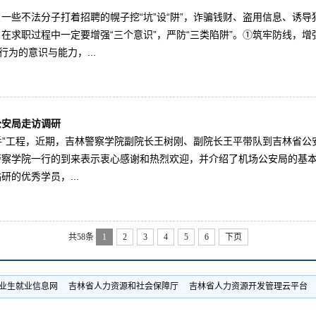
一些不法分子打着招聘的幌子挖“坑”设“阱”，诈骗钱财、盗用信息、诱
在求职过程中一定要增强“三个意识”，严防“三类陷阱”。①筑牢防线，
为的意识与能力，...
公安局走访调研
把手”工程，近期，吉林警察学院副院长王树刚、副院长王平带队到吉林省
察学院一行的到来表示衷心感谢和热烈欢迎，并介绍了机场公安局的基本情
的优秀学员，...
共58条
1
2
3
4
5
6
下页
业生就业信息网
吉林省人力资源和社会保障厅
吉林省人力资源开发管理云平台