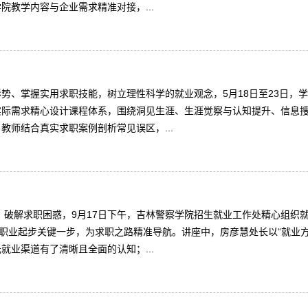
教学内容与企业需求精准对接，...
势、掌握实用求职技能，树立理性科学的就业观念，5月18日至23日，
实际需求精心设计课程体系，围绕洞见生涯、生涯觉察与认知提升、信息
师结合真实求职案例剖析常见误区，...
向、破解求职困惑，9月17日下午，吉林警察学院招生就业工作处精心组
好职业起步关键一步，为求职之路精准导航。讲座中，房彦慧处长以“就业
业渠道有了清晰且全面的认知；...